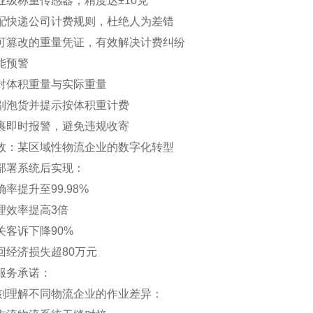
业级称重传感器，精度达±10克
配快递公司计费规则，杜绝人为差错
可篡改的重量凭证，有效解决计费纠纷
能预警
对体积重量与实际重量
别泡货并提示按体积重计费
裹即时报警，避免违规收寄
效：某区域性物流企业的数字化转型
部署系统后实现：
率提升至99.98%
理效率提高3倍
关客诉下降90%
回经济损失超80万元
服务承诺：
刻理解不同物流企业的作业差异：