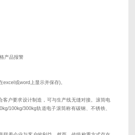
合格产品报警
cel或word上显示并保存)。
结合客户要求设计制造，可与生产线无缝对接。滚筒电
kg/100kg/300kg轨道电子滚筒称有碳钢、不锈铁、
关联着企业与客户的利益。然而，传统称重方式存在