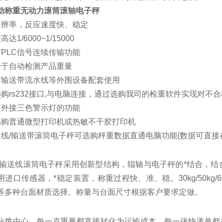
动称重无动力滚筒滚轴电子秤
分辨率，反应速度快、稳定
达1/6000~1/15000
有PLC信号连续传输功能
用于自动检测产品重量
与输送带流水线等外围设备配套使用
选购rs232接口,与电脑连接，通过选购我司的检重软件实现对不
有外接三色警示灯的功能
选购普通微型打印机或热敏不干胶打印机
水线/输送带滚筒电子秤可选购秤重数据直通电脑功能(数据可直接在ex
/输送线滚筒电子秤采用创新型结构，辊轴与电子秤的*结合，
进口传感器，*稳定装置，称重过程快、准、稳。30kg/50kg/60
等多种台面材质选择。称量与台面尺寸根据客户要求定做。
分拨中心，每一克重量都直接转化为运输成本，每一张快递单都