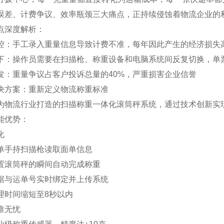
误差、计费争议、效率瓶颈三大痛点，正持续侵蚀着物流企业的
点深度解析：
控：手工录入重量信息导致计费不准，每年因此产生的经济损失高
下：操作员需要在扫描枪、称重设备和电脑系统间反复切换，单票
发：重量争议占客户投诉总量的40%，严重损害企业信誉
决方案：重新定义物流称重标准
为物流行业打造的扫描称重一体化滚筒秤系统，通过技术创新实
能优势：
化
单手持扫描枪读取面单信息
置滚筒秤的瞬间自动完成称重
据与运单号实时绑定并上传系统
理时间缩短至8秒以内
准无忧