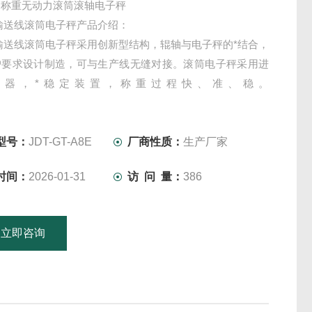
动称重无动力滚筒滚轴电子秤
输送线滚筒电子秤产品介绍：
输送线滚筒电子秤采用创新型结构，辊轴与电子秤的*结合，
户要求设计制造，可与生产线无缝对接。滚筒电子秤采用进
感器，*稳定装置，称重过程快、准、稳。
50kg/60kg/100kg/300kg轨道电子滚筒称有碳钢、不锈铁、不
多种台面材质选择。称量与台面尺寸根据客户要求定做。
型号：
JDT-GT-A8E
厂商性质：
生产厂家
时间：
2026-01-31
访 问 量：
386
立即咨询