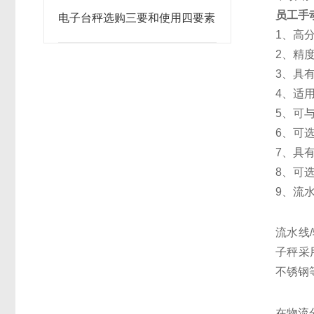
员工手
电子台秤选购三要和使用四要素
1、高
2、精度高
3、具
4、适
5、可
6、可
7、具
8、可
9、流
流水线
子秤采用
不锈钢
在物流