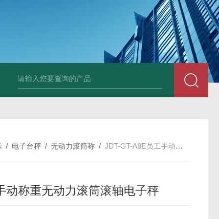
JDT-WN-Q20S
示
/
电子台秤
/
无动力滚筒称
/
JDT-GT-A8E员工手动称重无动力滚筒滚轴电子秤
手动称重无动力滚筒滚轴电子秤