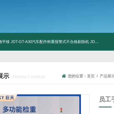
物平移
JDT-GT-A30汽车配件称重报警式不合格剔除机
JDT-GT-A8E儿童玩具包装合规检测秤漏装配件报警滚筒称
展示
您的位置：
首页
/
产品展
/ PRODUCT DISPLAY
员工