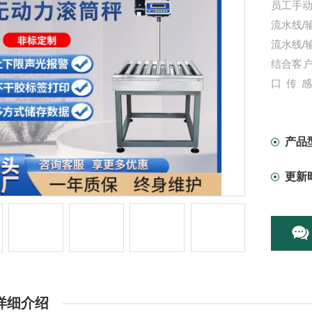
员工手
流水线/
流水线/
结合客
口传
30kg/
锈钢等
产品
更新
详细介绍