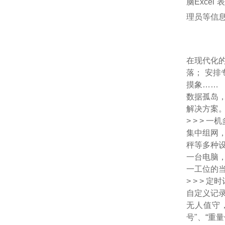
脑Exce
理员等信
在现代化
落； 安
摸象……
数据孤岛
解决方案。
> > >
集中组网
秤等多种
一台电脑
一工位的
> > >
自定义记
无人值守
号"、“重