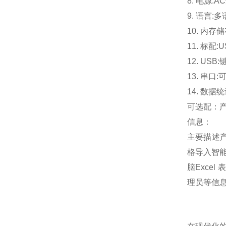
8. 电源:A
9. 语言:
10. 内存
11. 标配
12. U
13. 串
14. 数据
可选配：
信息：
主要描述产
格导入智
脑Exce
理员等信