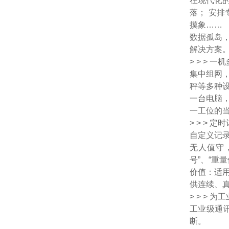
在现代化
落； 安
摸象……
数据孤岛
解决方案。
> > >
集中组网
秤等多种
一台电脑
一工位的
> > >
自定义记
无人值守
号”、“重
价值：
适
供连续、
> > >
工业级通
断。