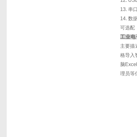
12
. 
13
. 
14
. 
可选配
工业电
主要描
格导入
脑Ex
理员等