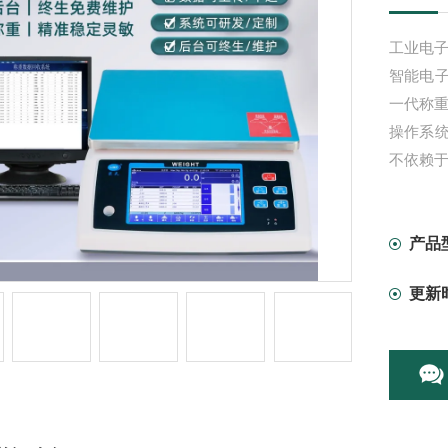
工业电
智能电
一代称重
操作系
不依赖
;*的数
数量可
报表。
产品
更新