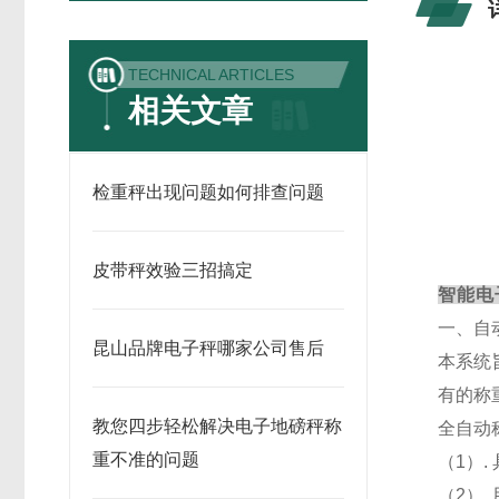
TECHNICAL ARTICLES
相关文章
检重秤出现问题如何排查问题
皮带秤效验三招搞定
智能电
一、自
昆山品牌电子秤哪家公司售后
本系统
有的称
教您四步轻松解决电子地磅秤称
全自动
重不准的问题
（
1）
（
2）