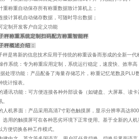
. 计重称重自动保存所有称重数据致计算机上；
. 连接计算机自动储存数据，可随时导出数据；
. 可定制开发客户自定义功能
子秤称重系统定制扫码配方称重智能秤
子秤概述介绍：
子秤是将新的信息技术应用于传统的称重设备而形成的全新一代
TOS操作系统：专为称重应用定制，系统运行稳定，速度快、效率
*的数据处理功能：产品配备了海量存储芯片，称重记忆笔数及PL
种统计报表。
全面的通讯功能：可方便连接各种外部设备（如键盘、大屏幕、读
讯。
全新的人机界面：产品采用高清7
寸彩色
触摸屏，显示分辨率高达
800
。选用的触摸屏可在各种恶劣环境下正常使用。基于全新的人机
以方便切换各种工作模式。
系统内建中文、英文等多国语言，用户可任意切换，切换后界面语