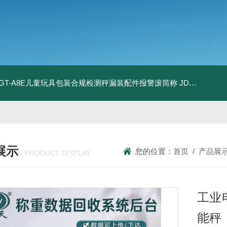
T-GT-A8E儿童玩具包装合规检测秤漏装配件报警滚筒称
JDT-WN-Q20S食品制造扫码识别防错配料智能称重终端
展示
您的位置：
首页
/
产品展
/ PRODUCT DISPLAY
工业
能秤