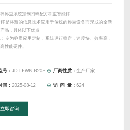
子秤称重系统定制扫码配方称重智能秤
子秤是将新的信息技术应用于传统的称重设备而形成的全新
产品，具体以下优点:
统：专为称重应用定制，系统运行稳定，速度快、效率高，
于高性能硬件。
据处理功能：产品配备了海量存储芯片，称重记忆笔数及PLU
以认为无限制，在*的系统处理能力下，可方便实现各种统计
型号：
JDT-FWN-B20S
厂商性质：
生产厂家
时间：
2025-08-12
访 问 量：
624
立即咨询