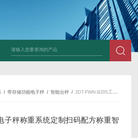
JDT-GT-A8E不锈钢
示
/
带存储功能电子秤
/
智能台秤
/
JDT-FWN-B20S工业电子秤称重系统定制扫码配方称重智能秤
电子秤称重系统定制扫码配方称重智