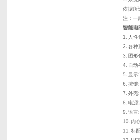
依据所
注：一
智能电
1
. 人
2
. 各
3
. 图
4
. 自
5
. 显
6
. 按
7
. 外壳
8
. 电源
9
. 语
10
. 
11
. 标