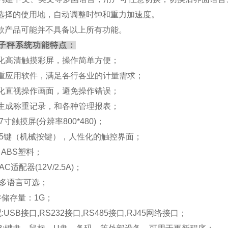
选择的使用地，自动调整时钟和重力加速度。
款产品可能并不具备以上所有功能。
子秤系统功能特点：
性化高清触摸彩屏，操作简单方便；
种重应用软件，满足各行各业的计量需求；
形化直视操作画面，避免操作错误；
动生成称重记录，和各种管理报表；
示:7寸触摸屏(分辨率800*480)；
键:5键（机械按键），人性化的触控界面；
: ABS塑料；
:AC适配器(12V/2.5A)；
言:多语言可选；
内存储存量：1G；
配:USB接口,RS232接口,RS485接口,
RJ45
网络接口；