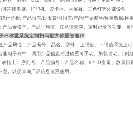
USB:键盘、鼠标、U盘、条码、等外部设备，可用于更新程序；
串口:可连接电脑、打印机、读卡器、大屏幕、三色灯等外部设备；
数据统计分析: 产品报表/日报表/月报表/产品/产品编号/称重数据/检
：产品合格率、产品平均值、任意值储存、定时记录等功能，
自
子秤称重系统定制扫码配方称重智能秤
述产品属性，产品编号、品名、型号、上限值、下限值系统上可
智能电子秤中；调用产品信息后过磅重可手动、加载自动、卸载
cel 表格上：序列号、产品编号，产品名称、8个ID变量、数
信息。以便查询产品信息追溯使用。