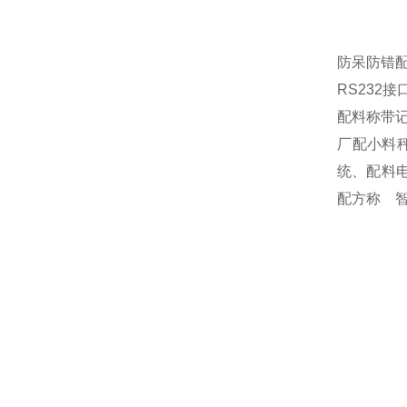
防呆防错
RS232
配料称带
厂配小料
统、配料
配方称 