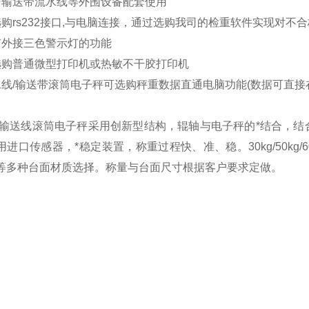
与输送带流水线等外围设备配套使用
选购rs232接口,与电脑连接，通过选购我司的检重软件实现对不
有外接三色警示灯的功能
选购普通微型打印机或热敏不干胶打印机
水线/输送带滚筒电子秤可选购秤重数据直通电脑功能(数据可直接在ex
/输送线滚筒电子秤采用创新型结构，辊轴与电子秤的*结合，
用进口传感器，*稳定装置，称重过程快、准、稳。
30kg/
50kg
等多种台面材质选择。称量与台面尺寸根据客户要求定做。