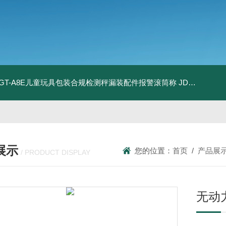
T-GT-A8E儿童玩具包装合规检测秤漏装配件报警滚筒称
JDT-WN-Q20S食品制造扫码识别防错配料智能称重终端
展示
您的位置：
首页
/
产品展
/ PRODUCT DISPLAY
无动