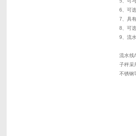
5、可
6、可
7、具
8、可
9、流
流水线
子秤采
不锈钢