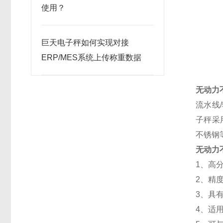
使用？
巨天电子秤如何实现对接
ERP/MES系统上传称重数据
无动力
流水线
子秤采
不锈钢
无动力
1、高
2、精度高
3、具
4、适