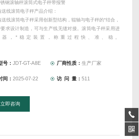
不锈钢滚轴秤滚筒式电子秤带报警
输送线滚筒电子秤产品介绍：
输送线滚筒电子秤采用创新型结构，辊轴与电子秤的*结合，
户要求设计制造，可与生产线无缝对接。滚筒电子秤采用进
感器，*稳定装置，称重过程快、准、稳。
50kg/60kg/100kg/300kg轨道电子滚筒称有碳钢、不锈铁、不
多种台面材质选择。称量与台面尺寸根据客户要求定做。
型号：
JDT-GT-A8E
厂商性质：
生产厂家
时间：
2025-07-22
访 问 量：
511
立即咨询