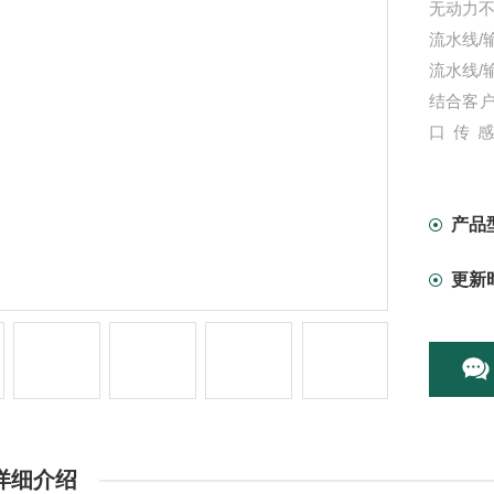
无动力
流水线/
流水线/
结合客
口传
30kg/
锈钢等
产品
更新
详细介绍