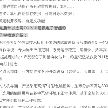
. 计重称重自动保存所有称重数据致计算机上；
. 连接计算机自动储存数据，可随时导出数据；
. 可定制开发客户自定义功能
电脑带以太网TCP/IP通讯电子智能称
子秤概述介绍：
子秤是将新的信息技术应用于传统的称重设备而形成的全新一代
TOS操作系统：专为称重应用定制，系统运行稳定，速度快、效率
*的数据处理功能：产品配备了海量存储芯片，称重记忆笔数及PL
种统计报表。
全面的通讯功能：可方便连接各种外部设备（如键盘、大屏幕、读
讯。
全新的人机界面：产品采用高清7
寸彩色
触摸屏，显示分辨率高达
800
。选用的触摸屏可在各种恶劣环境下正常使用。基于全新的人机
以方便切换各种工作模式。
系统内建中文、英文等多国语言，用户可任意切换，切换后界面语