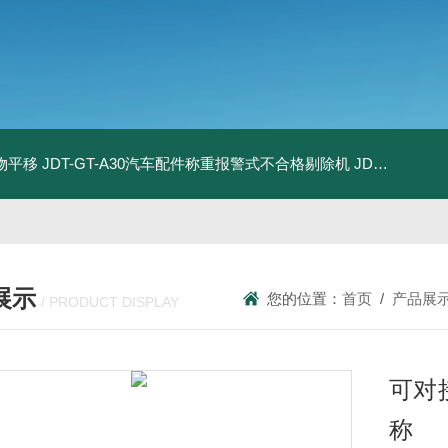
物平移
JDT-GT-A30汽车配件称重报警式不合格剔除机
JDT-GT-A8E儿童玩具包装合规检测秤漏装配件报警滚筒称
展示
您的位置：
首页
/
产品展
/ PRODUCT DISPLAY
可对
称