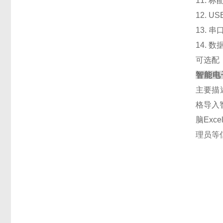
11
. 标
12
. 
13
. 
14
. 
可选配
智能电
主要描
格导入
脑Ex
理员等