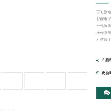
可对接电
智能电
一代称重
操作系
不依赖
;*的数
数量可
报表。
产品
3. 全面
更新