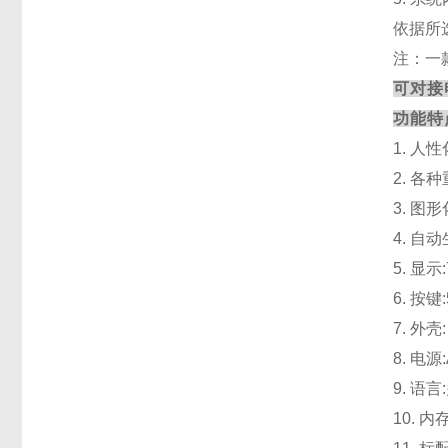
依据所
注：一
可对接
功能特
1
. 人
2
. 各
3
. 图
4
. 自
5
. 显
6
. 按
7
. 外壳
8
. 电源
9
. 语
10
. 