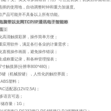
选择的使用地，自动调整时钟和重力加速度。
款产品可能并不具备以上所有功能。
电脑带以太网TCP/IP通讯电子智能称
点：
性化高清触摸彩屏，操作简单方便；
种重应用软件，满足各行各业的计量需求；
形化直视操作画面，避免操作错误；
动生成称重记录，和各种管理报表；
示:7寸触摸屏(分辨率800*480)；
键:5键（机械按键），人性化的触控界面；
: ABS塑料；
:AC适配器(12V/2.5A)；
言:多语言可选；
内存储存量：1G；