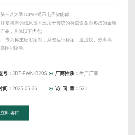
脑带以太网TCP/IP通讯电子智能称
子秤是将新的信息技术应用于传统的称重设备而形成的全新
产品，具体以下优点:
统：专为称重应用定制，系统运行稳定，速度快、效率高，
于高性能硬件。
据处理功能：产品配备了海量存储芯片，称重记忆笔数及PLU
以认为无限制，在*的系统处理能力下，可方便实现各种统计
型号：
JDT-FWN-B20S
厂商性质：
生产厂家
的通讯
时间：
2025-05-26
访 问 量：
521
立即咨询