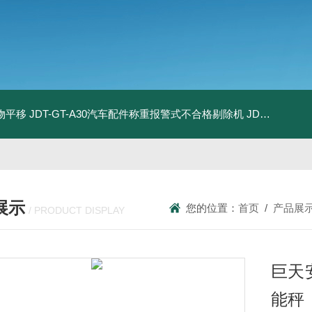
物平移
JDT-GT-A30汽车配件称重报警式不合格剔除机
JDT-GT-A8E儿童玩具包装合规检测秤漏装配件报警滚筒称
展示
您的位置：
首页
/
产品展
/ PRODUCT DISPLAY
巨天
能秤