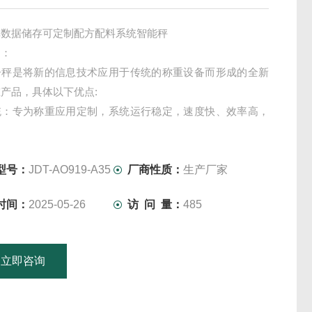
卓数据储存可定制配方配料系统智能秤
绍：
子秤是将新的信息技术应用于传统的称重设备而形成的全新
产品，具体以下优点:
统：专为称重应用定制，系统运行稳定，速度快、效率高，
于高性能硬件。
据处理功能：产品配备了海量存储芯片，称重记忆笔数及PLU
以认为无限制，在*的系统处理能力下，可方便实现各种统计
型号：
JDT-AO919-A35
厂商性质：
生产厂家
时间：
2025-05-26
访 问 量：
485
立即咨询