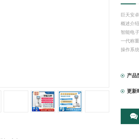
巨天安
概述介
智能电
一代称重
操作系
不依赖
;*的数
数量可
产品
报表。
更新