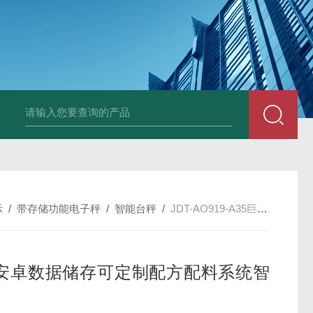
JDT-WN-Q20S
示
/
带存储功能电子秤
/
智能台秤
/
JDT-AO919-A35巨天安卓数据储存可定制配方配料系统智能秤
安卓数据储存可定制配方配料系统智