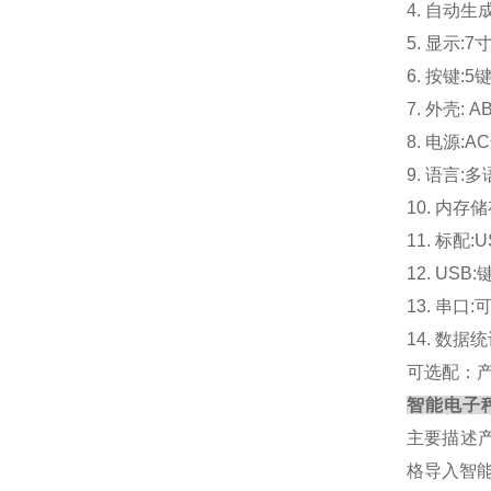
4
. 自动
5
. 显示:
6
. 按键
7
. 外壳: 
8
. 电源:A
9
. 语言:
10
. 内存
11
. 标配:
12
. US
13
. 串
14
. 数据
可选配：
智能电子
主要描述
格导入智