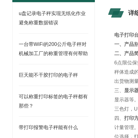
详
u盘记录电子秤实现无纸化作业
避免称重数据错误
电子打印
一台带WiFi的200公斤电子秤对
一、产品
机械加工厂的称重管理有何帮助
二、产品
6点限位
秤体造成
巨天能不干胶打印的电子秤
出货物测量
三、
显示
可以称重打印标签的电子秤都有
显示器等
那些？
三色
灯，
四、
打印
带打印报警电子秤能有什么
计量管理
位选择，