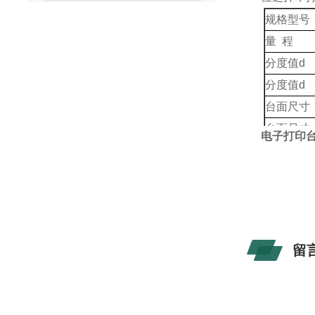
规格型号
量
程
分度值
d
分度值
d
台面尺寸
台面尺
寸
电子打印
留