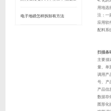
4. 
用地选
注：一
电子地磅怎样拆卸有方法
应用软
配料系
扫描条
主要描
量、单
调用产
号、产
产品信
数据存
图形化