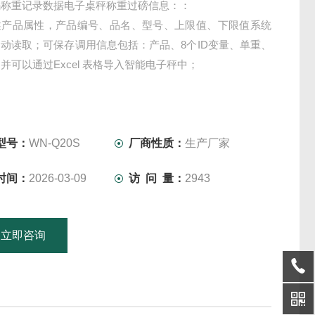
码称重记录数据电子桌秤称重过磅信息：：
述产品属性，产品编号、品名、型号、上限值、下限值系统
动读取；可保存调用信息包括：产品、8个ID变量、单重、
并可以通过Excel 表格导入智能电子秤中；
型号：
WN-Q20S
厂商性质：
生产厂家
时间：
2026-03-09
访 问 量：
2943
立即咨询