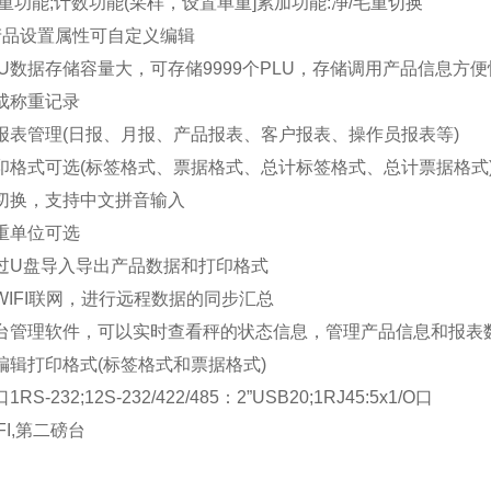
检重功能;计数功能(采样，设置单重]累加功能:净/毛重切换
D产品设置属性可自定义编辑
LU数据存储容量大，可存储9999个PLU，存储调用产品信息方
成称重记录
报表管理
(日报、月报、产品报表、客户报表、操作员报表等)
印格式可选
(标签格式、票据格式、总计标签格式、总计票据格式
切换，支持中文拼音输入
重单位可选
过
U盘导入导出产品数据和打印格式
WIFI联网，进行远程数据的同步汇总
台管理软件，可以实时查看秤的状态信息，管理产品信息和报表
编辑打印格式
(标签格式和票据格式)
口
1RS-232;12S-232/422/485：2”USB20;1RJ45:5x1/O口
FI,第二磅台