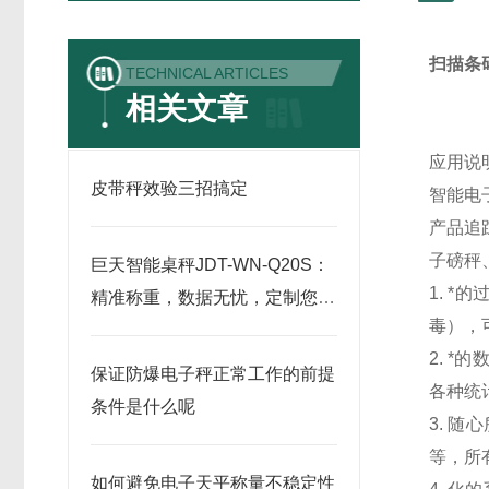
扫描条
TECHNICAL ARTICLES
相关文章
应用说
皮带秤效验三招搞定
智能电
产品追
子磅秤
巨天智能桌秤JDT-WN-Q20S：
1. 
精准称重，数据无忧，定制您的
毒），
专属计量方案
2. 
保证防爆电子秤正常工作的前提
各种统
条件是什么呢
3. 
等，所
如何避免电子天平称量不稳定性