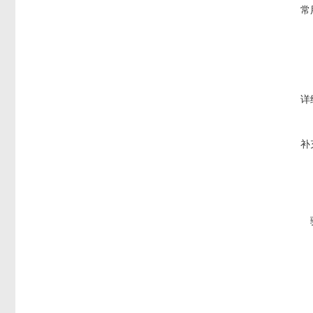
常
详
补