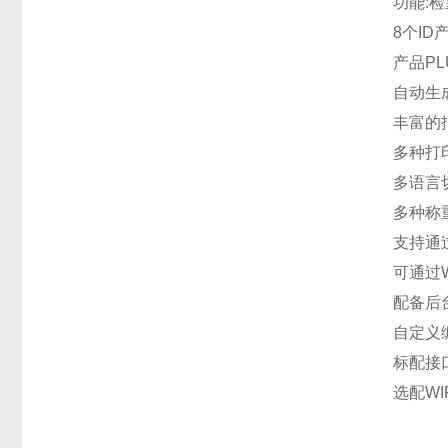
功能
:
8个I
产品
P
自动生
丰富的
多种打
多语言
多种称
支持通
可通过
配备后
自定义
标配接
选配
WI