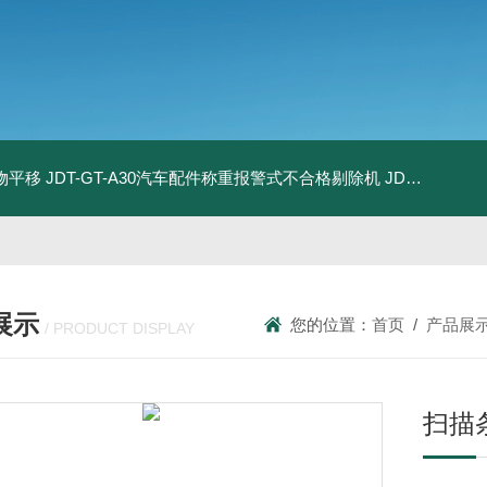
物平移
JDT-GT-A30汽车配件称重报警式不合格剔除机
JDT-GT-A8E儿童玩具包装合规检测秤漏装配件报警滚筒称
展示
您的位置：
首页
/
产品展
/ PRODUCT DISPLAY
扫描