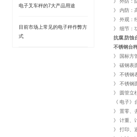
》 外防：
电子叉车秤的7大产品用途
》 内防：
》 外观：
目前市场上常见的电子秤作弊方
》 细节
式
抗腐,防蚀
不锈钢台
》 国标方
》 碳钢表
》 不锈钢
》 不锈钢
》 圆管立
《 电子》
》 置零、
》 计重、
》 打印、通