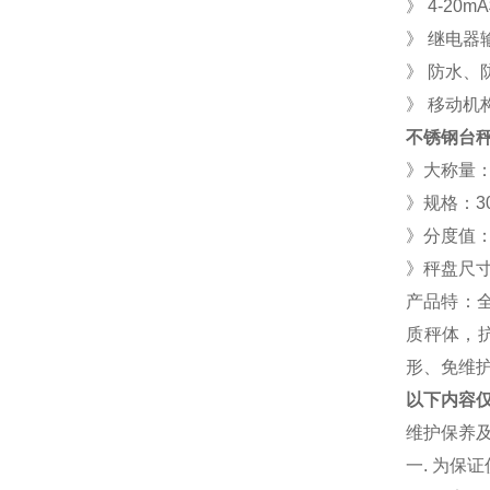
》 4-2
》 继电器
》 防水、
》 移动机
不锈钢台
》大称量：30
》规格：
3
》分度值：0.
》秤盘尺寸：4
产品特：全
质秤体，
形、免维
以下内容
维护保养
一. 为