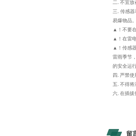
二. 不宜
三. 传
易爆物品
▲！不要
▲！在雷
▲！传感
雷雨季节
的安全运
四. 严禁
五. 不得
六. 在插
留