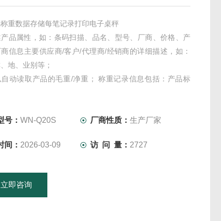
码称重数据存储每笔记录打印电子桌秤
述产品属性，如：条码扫描、品名、型号、厂商、价格、产
商信息主要供应商/客户/代理商/经销商的详细描述，如：
称、地、业别等；
以自动读取产品的毛重/净重； 称重记录信息包括：产品标
/重量、时 间等信息；
型号：
WN-Q20S
厂商性质：
生产厂家
时间：
2026-03-09
访 问 量：
2727
立即咨询