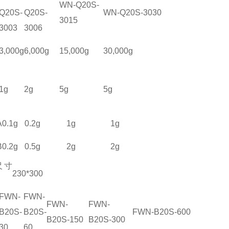
WN-Q20S-
Q20S-
Q20S-
WN-Q20S-3030
3015
3003
3006
3,000g
6,000g
15,000g
30,000g
1g
2g
5g
5g
A
0.1g
0.2g
1g
1g
B
0.2g
0.5g
2g
2g
尺寸
230*300
FWN-
FWN-
FWN-
FWN-
B20
S
-
B20
S
-
FWN-B20
S
-600
B20
S
-150
B20
S
-300
30
60