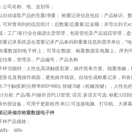
：公司名称、地、业别等；
以自动读取产品的毛重/净重； 称重记录信息包括：产品标识、数
，可对查询到的信息统计：总数量/总重量/总金额；并导出到 Exce
域：工厂/各行业仓储进出货管理，包装管控及产品追踪管理，
称重记录系统适合需要记录产品条码和重量信息的需求单位，*地
称重数据到电子秤上，可导出数据、称重数据至电脑上。序列
定结果，管理员，产品编号，产品名称
子秤功能特：人性化高清触摸彩屏，操作简单方便。稳重准确，
图形化直视操作画面，避免操作错误。自动生成称重记录，和各
:7寸触摸屏(分辨率800*480); 按键:5键（机械按键），人性化的触控
分析: 产品/客户/操作员PLU管理; 语言:多语言可选; 标配:U
等外部设备，可用于更新程序;串口:可连接电脑、打印机、大屏幕等
续记录储存称重数据电子秤
子秤产品规格：
WN-
WN-