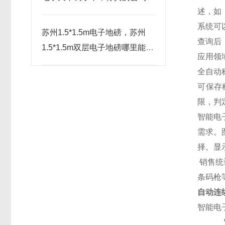
述，如
系统可
苏州1.5*1.5m电子地磅，苏州
查询后
1.5*1.5m双层电子地磅哪里能修
应用领
好？
全自动
可保存
限，判
智能电
需求。
择。显示
销售统计
条码枪
自动连
智能电