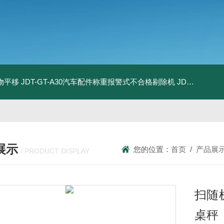
物平移
JDT-GT-A30汽车配件称重报警式不合格剔除机
JDT-GT-A8E儿童玩具包装合规检测秤漏装配件报警滚筒称
展示
您的位置：
首页
/
产品展
/ PRODUCT DISPLAY
扫随
桌秤