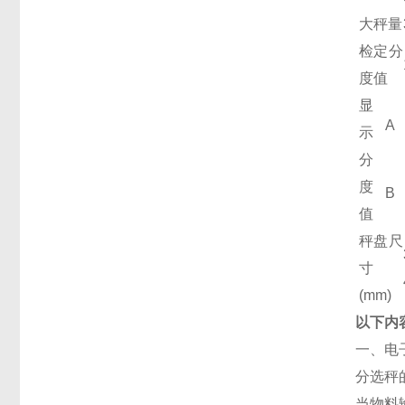
大秤量
检定分
度值
显
A
示
分
度
B
值
秤盘尺
寸
(mm)
以下内
一、
分选秤
当物料