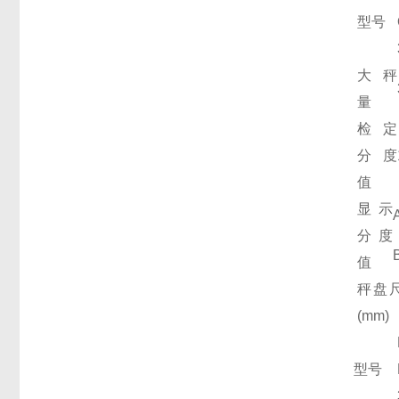
型号
大秤
量
检定
分度
值
显示
分度
值
秤盘
(mm)
型号