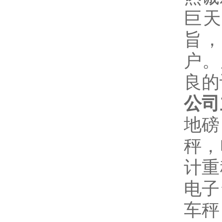
巨天
旨，
户。
良的
公司
地磅
秤，
计重
电子
车秤