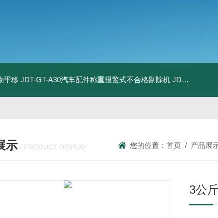
物平移
JDT-GT-A30汽车配件称重报警式不合格剔除机
JDT-GT-A8E儿童玩具包装合规检测秤漏装配件报警滚筒称
展示
您的位置：
首页
/
产品展
/ PRODUCT DISPLAY
3公