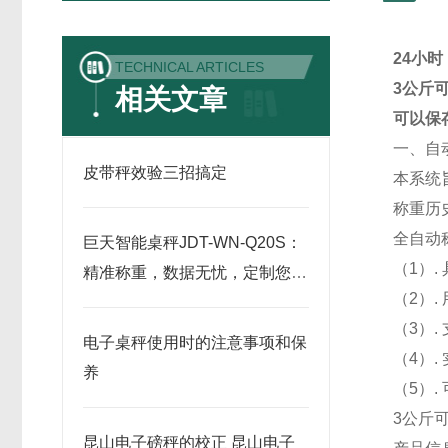
24小时
TECHNICAL ARTICLES
3公斤
相关文章
可以保
一、自
皮带秤效验三招搞定
本系统
称重历
全自动
巨天智能桌秤JDT-WN-Q20S：
（1）
精准称重，数据无忧，定制您的
（2）
专属计量方案
（3）
电子桌秤使用时的注意事项和保
（4）
养
（5）
3公斤
昆山电子磅秤的校正 昆山电子