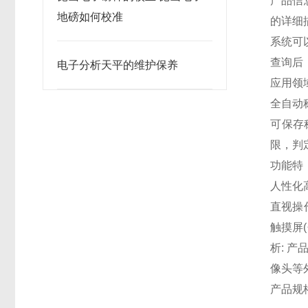
产品信
地磅如何校准
的详细
系统可
查询后
电子分析天平的维护保养
应用领
全自动
可保存
限，判
功能特
人性化
直视操
触摸屏(
析: 产
像头等
产品规