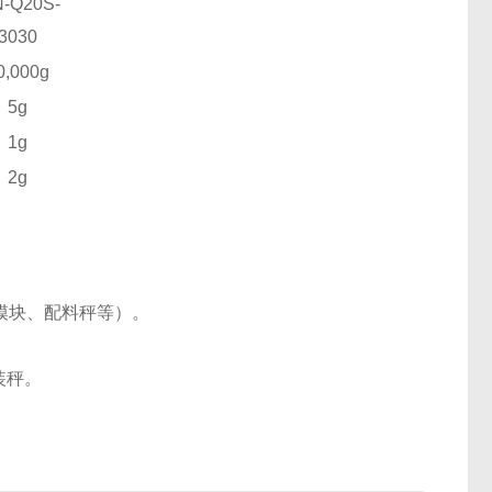
-Q20
S
-
3030
0,000g
5g
1g
2g
模块、配料秤等）。
装秤。