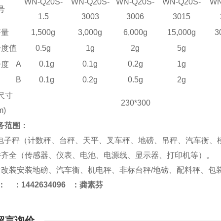
WN-Q20
S
-
WN-Q20
S
-
WN-Q20
S
-
WN-Q20
S
-
WN
号
1.5
3003
3006
3015
秤量
1,500g
3,000g
6,000g
15,000g
3
分度值
0.5g
1g
2g
5g
A
0.1g
0.1g
0.2g
1g
分度
B
0.1g
0.2g
0.5g
2g
尺寸
230*300
m)
务范围：
*电子秤（计数秤、台秤、天平、叉车秤、地磅、吊秤、汽车衡、
件齐全（传感器、仪表、电池、电源线、显示器、打印机等）。
计改装安装地磅、汽车衡、机电秤、非标台秤/地磅、配料秤、包
：
：
1442634096 ：龚素芬
留言询价