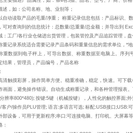
息主要描述产品属性，如：条码扫描、品名、型号、厂商、价格、
描述，如：公司名称、地、业别等；
以自动读取产品的毛重/净重； 称重记录信息包括：产品标识、数
，可对查询到的信息统计：总数量/总重量/总金额；并导出到 Exce
域：工厂/各行业仓储进出货管理，包装管控及产品追踪管理，
称重记录系统适合需要记录产品条码和重量信息的需求单位，*地
称重数据到电子秤上，可导出数据、称重数据至电脑上。序列
定结果，管理员，产品编号，产品名称
：
高清触摸彩屏，操作简单方便。稳重准确，稳定，快速。可下载
作画面，避免操作错误。自动生成称重记录，和各种管理报表。
分辨率800*480); 按键:5键（机械按键），人性化的触控界面;外壳: 
品/客户/操作员PLU管理; 语言:多语言可选; 标配:USB接口;
外部设备，可用于更新程序;串口:可连接电脑、打印机、大屏幕等
格：