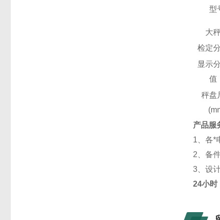
型
大
检定
显示
值
秤盘
(m
产品
服
1、各
2、备
3、设
24小时