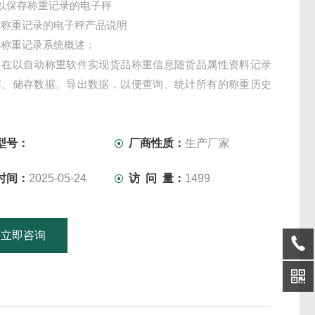
以保存称重记录的电子秤
存称重记录的电子秤产品说明
动称重记录系统概述：
旨在以自动称重软件实现货品称重信息随货品属性资料记录
库、储存数据、导出数据，以便查询、统计所有的称重历史
以全自动称重记录系统自动保存数据达电脑上。
称重记录系统具备以下特性：
型号：
厂商性质：
生产厂家
时间：
2025-05-24
访 问 量：
1499
立即咨询