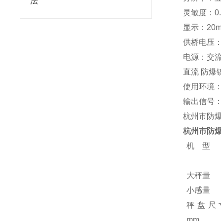
法
灵敏度：0.
显示：20
供桥电压：
电源：交流 
直流 防爆镍
使用环境：-
输出信号：R
杭州市防爆
杭州市防
机 型
大秤量
小感量
秤盘尺
mm