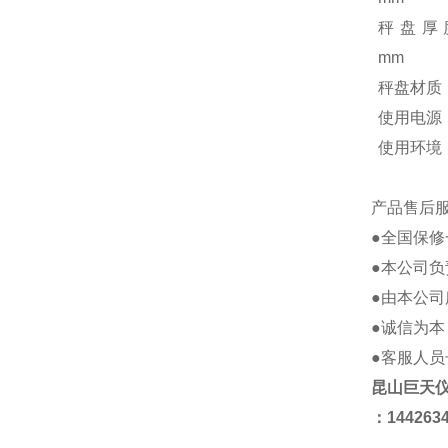
秤盘厚
mm
秤盘材质
使用电源
使用环境
产品售后
●全国保
●本公司负
●由本公
●诚信为本
●客服人
昆山
巨天
：
144263