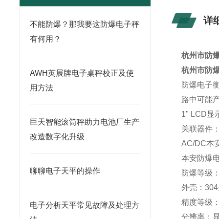
详
不能防爆？那我要这防爆电子秤
有何用？
杭州市防爆
杭州市防
AWH英展牌电子桌秤校正及使
防爆电子
用方法
路中可能产
1" LCD显
巨天智能滚筒秤助力电池厂生产
关联器件
改造数字化升级
AC/DC
本安防爆
聊聊电子天平的操作
防爆等级：E
外壳：
304
精度等级：
电子分析天平常见故障及处理方
分辨率：显示 