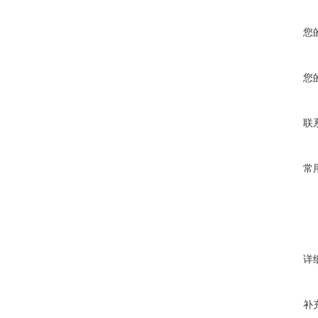
您
您
联
常
详
补