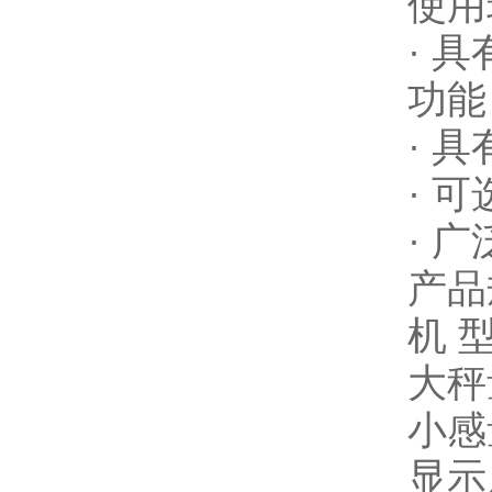
使用
· 
功能
· 
· 
· 
产品
机 型
大秤量
小感量
显示