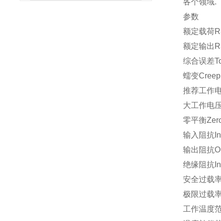
各个领域.
参数
额定载荷Rated
额定输出Rate
综合误差Tota
蠕变Creep(
推荐工作电压Re
大工作电压Max
零平衡Zero 
输入阻抗Inpu
输出阻抗Outp
绝缘阻抗Insu
安全过载率Sa
极限过载率Ult
工作温度范围Op