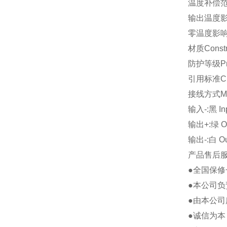
温度补偿范围Co
输出温度影响Te
零温度影响Tem
材质Constr
防护等级Prot
引用标准Cita
接线方式Mode
输入-:黑 Inp
输出+:绿 Ou
输出-:白 Out
产品售后
●全国保
●本公司负
●由本公
●诚信为本