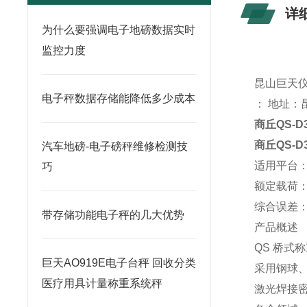
详
为什么要强调电子地磅数据实时
监控力度
昆山
巨天
电子秤数据存储能降低多少成本
： 地址：
商丘QS-
商丘QS-
汽车地磅-电子磅秤维修检测技
适用平台
巧
额定载荷：10t,
综合误差：±
带存储功能电子秤的几大优势
产品概述
QS 桥式
巨天AO919E电子台秤 回收分类
采用钢球
医疗用具计量称重系统秤
激光焊接