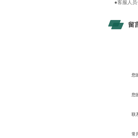
●客服人
留
您
您
联
常